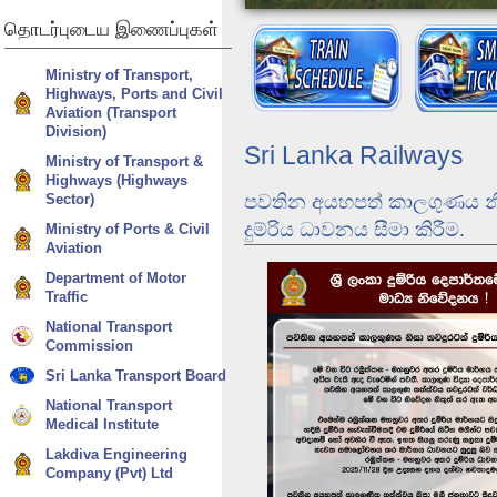
தொடர்புடைய
இணைப்புகள்
Ministry of Transport,
Highways, Ports and Civil
Aviation (Transport
Division)
Sri Lanka Railways
Ministry of Transport &
Highways (Highways
Sector)
පවතින අයහපත් කාලගුණය නි
දුම්රිය ධාවනය සීමා කිරීම.
Ministry of Ports & Civil
Aviation
Department of Motor
Dunhinda Odyssey
Traffic
There are no translations available.
National Transport
Commission
Sri Lanka Transport Board
National Transport
Medical Institute
Lakdiva Engineering
Company (Pvt) Ltd