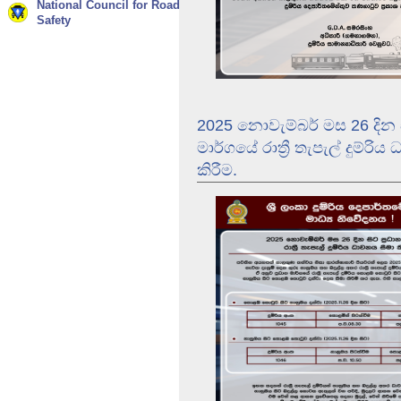
National Council for Road
Safety
2025 නොවැම්බර් මස 26 දින ස
මාර්ගයේ රාත්‍රී තැපැල් දුම්රි
කිරීම.