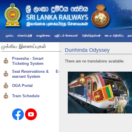
முகப்பு
எம்மைப்பற்றி
எமதுசேவை
டிஜிட்டல் சேவைகள்
அறிவித்தல்கள்
ஊடக அறிவிப்பு
தகவ
முக்கிய
இணைப்புகள்
Dunhinda Odyssey
Pravesha - Smart
There are no translations available.
Ticketing System
Seat Reservations & E-
warrant System
OGA Portal
Train Schedule