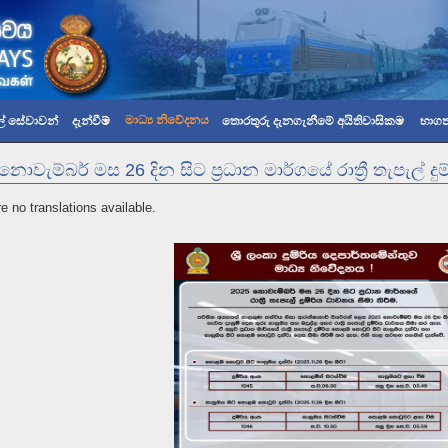
මාධ්‍ය නිවේදනය
ල් සේවාවන්
දැන්වීම්
තොරතුරු දැනගැනීමේ අයිතිවාසිකම
භාගත
නොවැම්බර් මස 26 දින සිට ප්‍රධාන මාර්ගයේ රාත්‍රී තැපැල් දු
e no translations available.