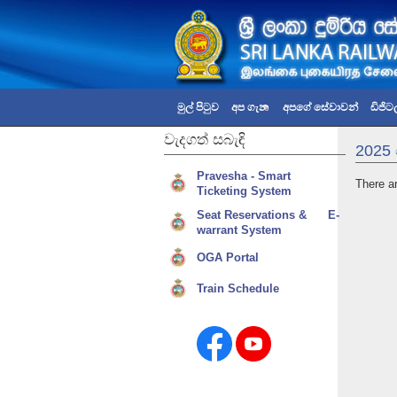
මුල් පිටුව
අප ගැන
අපගේ සේවාවන්
ඩිජිට
වැදගත්
සබැඳි
2025 
Pravesha - Smart
There ar
Ticketing System
Seat Reservations & E-
warrant System
OGA Portal
Train Schedule