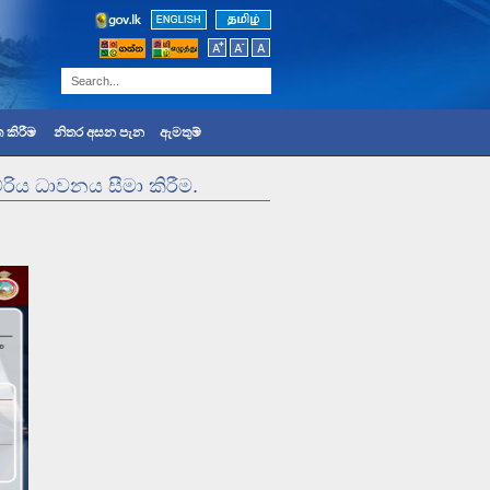
 කිරීම
නිතර අසන පැන
ඇමතුම්
ම්රිය ධාවනය සීමා කිරීම.