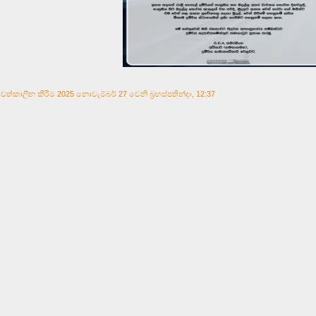
වත්කාලීන කිරීම 2025 නොවැම්බර් 27 වෙනි බ්‍රහස්පතින්දා, 12:37